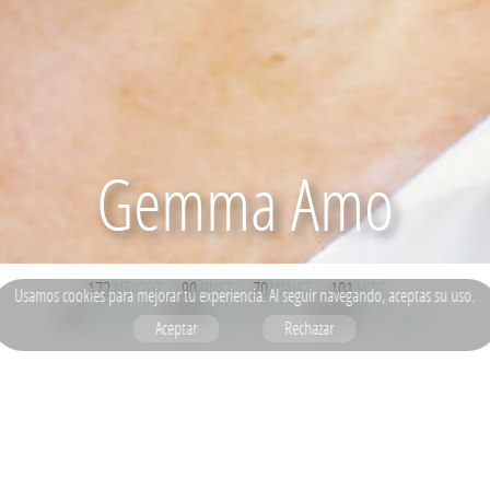
Gemma Amo
172
HEIGHT
90
BUST
70
WAIST
101
HIPS
Usamos
cookies
para mejorar tu experiencia. Al seguir navegando, aceptas su uso.
40
SHOE SIZE
RUBIO
HAIR COLOR
VERDES
EYE COLOR
Aceptar
Rechazar