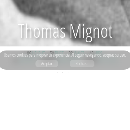
Thomas Mignot
1.86
HEIGHT
50
BUST
39
WAIST
40
HIPS
Usamos
cookies
para mejorar tu experiencia. Al seguir navegando, aceptas su uso.
43
SHOE SIZE
MORENO
HAIR COLOR
NEGROS
EYE COLOR
Aceptar
Rechazar
Instagram